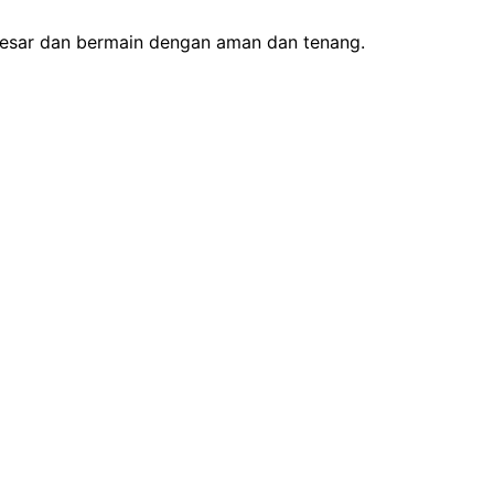
 besar dan bermain dengan aman dan tenang.