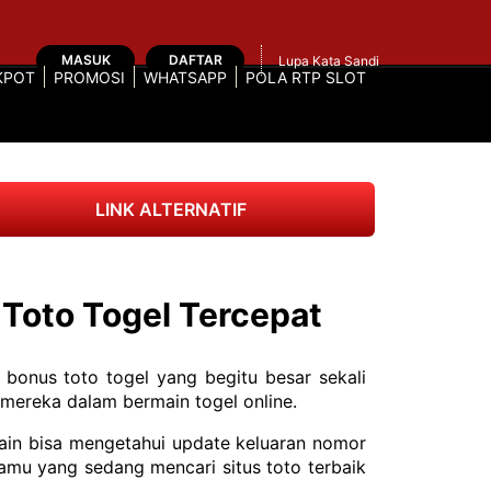
MASUK
DAFTAR
Lupa Kata Sandi
KPOT
PROMOSI
WHATSAPP
POLA RTP SLOT
LINK ALTERNATIF
 Toto Togel Tercepat
bonus toto togel yang begitu besar sekali
a mereka dalam bermain togel online.
ain bisa mengetahui update keluaran nomor
amu yang sedang mencari situs toto terbaik