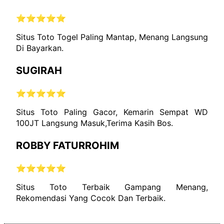
⭐⭐⭐⭐⭐
Situs Toto Togel Paling Mantap, Menang Langsung
Di Bayarkan.
SUGIRAH
⭐⭐⭐⭐⭐
Situs Toto Paling Gacor, Kemarin Sempat WD
100JT Langsung Masuk,Terima Kasih Bos.
ROBBY FATURROHIM
⭐⭐⭐⭐⭐
Situs Toto Terbaik Gampang Menang,
Rekomendasi Yang Cocok Dan Terbaik.